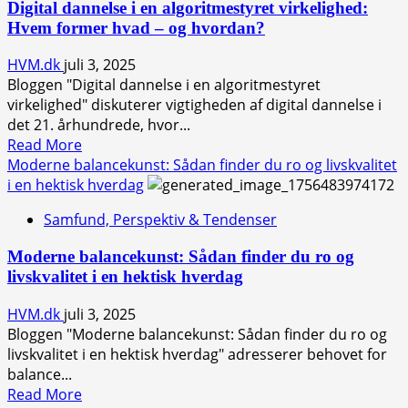
Digital dannelse i en algoritmestyret virkelighed:
Vejen
Hvem former hvad – og hvordan?
til
mere
HVM.dk
juli 3, 2025
ro
Bloggen "Digital dannelse i en algoritmestyret
og
virkelighed" diskuterer vigtigheden af digital dannelse i
livskvalitet
det 21. århundrede, hvor...
i
Read
Read More
en
more
Moderne balancekunst: Sådan finder du ro og livskvalitet
travl
about
i en hektisk hverdag
hverdag
Digital
Samfund, Perspektiv & Tendenser
dannelse
i
Moderne balancekunst: Sådan finder du ro og
en
livskvalitet i en hektisk hverdag
algoritmestyret
virkelighed:
HVM.dk
juli 3, 2025
Hvem
Bloggen "Moderne balancekunst: Sådan finder du ro og
former
livskvalitet i en hektisk hverdag" adresserer behovet for
hvad
balance...
–
Read
Read More
og