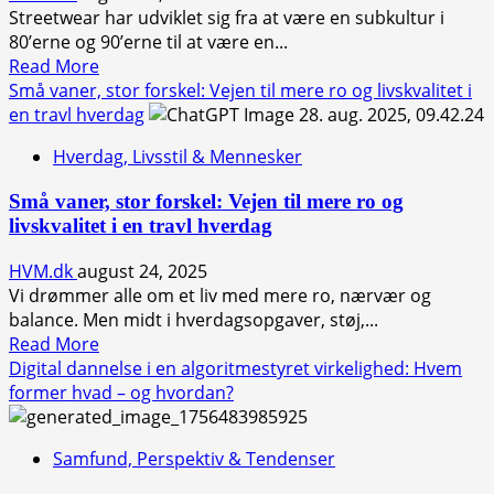
Streetwear har udviklet sig fra at være en subkultur i
80’erne og 90’erne til at være en...
Read
Read More
more
Små vaner, stor forskel: Vejen til mere ro og livskvalitet i
about
en travl hverdag
Streetwear
Hverdag, Livsstil & Mennesker
trends
2025
Små vaner, stor forskel: Vejen til mere ro og
–
livskvalitet i en travl hverdag
hvad
dominerer
HVM.dk
august 24, 2025
billedet
Vi drømmer alle om et liv med mere ro, nærvær og
lige
balance. Men midt i hverdagsopgaver, støj,...
nu?
Read
Read More
more
Digital dannelse i en algoritmestyret virkelighed: Hvem
about
former hvad – og hvordan?
Små
vaner,
Samfund, Perspektiv & Tendenser
stor
forskel: