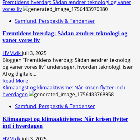
more
Fremtidens hverdag: Sådan ændrer teknologi og vaner
hvordan?
about
vores liv
Moderne
Samfund, Perspektiv & Tendenser
balancekunst:
Sådan
Fremtidens hverdag: Sådan ændrer teknologi og
finder
vaner vores liv
du
ro
HVM.dk
juli 3, 2025
og
Bloggen "Fremtidens hverdag: Sådan ændrer teknologi
livskvalitet
og vaner vores liv" undersøger, hvordan teknologi, især
i
AI og digitale...
en
Read
Read More
hektisk
more
Klimaangst og klimaaktivisme: Når krisen flytter ind i
hverdag
about
hverdagen
Fremtidens
Samfund, Perspektiv & Tendenser
hverdag:
Sådan
Klimaangst og klimaaktivisme: Når krisen flytter
ændrer
ind i hverdagen
teknologi
og
HVM.dk
juli 3, 2025