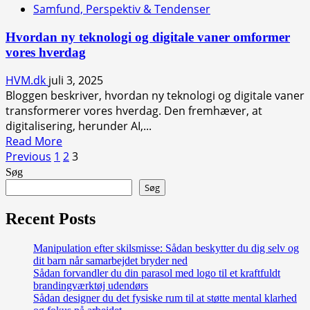
Samfund, Perspektiv & Tendenser
mellem
hverdagsstress
Hvordan ny teknologi og digitale vaner omformer
og
vores hverdag
velvære
–
HVM.dk
juli 3, 2025
små
Bloggen beskriver, hvordan ny teknologi og digitale vaner
justeringer
transformerer vores hverdag. Den fremhæver, at
med
digitalisering, herunder AI,...
stor
Read
Read More
effekt
Indlægsinddeling
more
Previous
1
2
3
about
Søg
Hvordan
Søg
ny
teknologi
Recent Posts
og
digitale
Manipulation efter skilsmisse: Sådan beskytter du dig selv og
dit barn når samarbejdet bryder ned
vaner
Sådan forvandler du din parasol med logo til et kraftfuldt
omformer
brandingværktøj udendørs
vores
Sådan designer du det fysiske rum til at støtte mental klarhed
hverdag