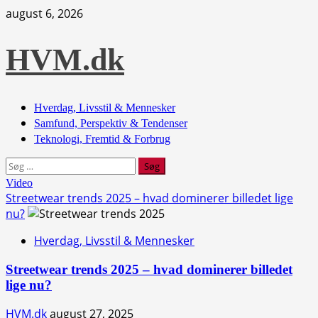
Skip
august 6, 2026
to
content
HVM.dk
Primary
Hverdag, Livsstil & Mennesker
Menu
Samfund, Perspektiv & Tendenser
Teknologi, Fremtid & Forbrug
Søg
efter:
Video
Streetwear trends 2025 – hvad dominerer billedet lige
nu?
Hverdag, Livsstil & Mennesker
Streetwear trends 2025 – hvad dominerer billedet
lige nu?
HVM.dk
august 27, 2025