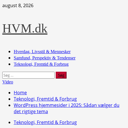
Skip
august 8, 2026
to
content
HVM.dk
Primary
Hverdag, Livsstil & Mennesker
Menu
Samfund, Perspektiv & Tendenser
Teknologi, Fremtid & Forbrug
Søg
efter:
Video
Home
Teknologi, Fremtid & Forbrug
WordPress hjemmesider i 2025: Sådan vælger du
det rigtige tema
Teknologi, Fremtid & Forbrug