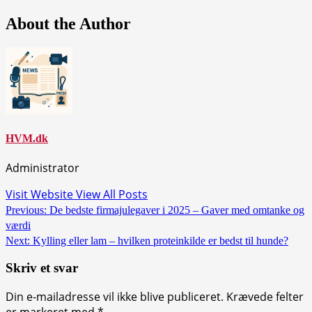
About the Author
HVM.dk
Administrator
Visit Website
View All Posts
Post
Previous:
De bedste firmajulegaver i 2025 – Gaver med omtanke og
værdi
navigation
Next:
Kylling eller lam – hvilken proteinkilde er bedst til hunde?
Skriv et svar
Din e-mailadresse vil ikke blive publiceret.
Krævede felter
er markeret med
*