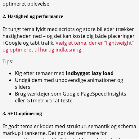
optimeret oplevelse.
2.
Hastighed og performance
Et tungt tema fyldt med scripts og store billeder trækker
hastigheden ned – og det kan koste dig både placeringer
i Google og tabt trafik.
Vælg et tema, der er “lightweight”
og optimeret til hurtig indlæsning
.
Tips:
Kig efter temaer med
indbygget lazy load
Undgå dem med unødvendige animationer og
sliders
Brug værktøjer som Google PageSpeed Insights
eller GTmetrix til at teste
3.
SEO-optimering
Et godt tema er kodet med struktur, semantik og schema
markup i tankerne. Det gør det nemmere for